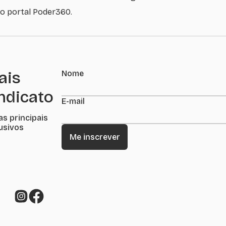
no portal Poder360.
ais
Nome
indicato
E-mail
as principais
lusivos