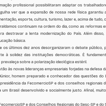
ação profissional possibilitaram adaptar os trabalhado
rgulha ver que a expansão de nossa rede física garantiu 
ntação, esporte, cultura, turismo, lazer e, acima de tudo, 
raldamos continuam na ordem do dia, como as reformas es
ara destravar a lenta modernização do País. Além disso,
ducação básica.
nte os últimos dez anos desorganizaram o debate público
e à solidez das instituições democráticas. É fundament
 prevaleça sobre a polarização ideológica estéril.
ão às novas lideranças empresariais forjadas na defesa d
ua Júnior, homem preparado e conhecedor das questões do Di
a presidência da FecomercioSP e dos conselhos regionais 
a um Brasil desenvolvido e socialmente justo. Afinal, muit
FecomercioSP e dos Conselhos Regionais do Sesc-SP e do