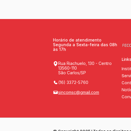
Horário de atendimento
Segunda a Sexta-feira das 08h
às 17h
Link
Rua Riachuelo, 130 - Centro
13560-110
Insti
São Carlos/SP
Serv
(16) 3372-5760
Cont
Notí
sincomsc@gmail.com
Conv