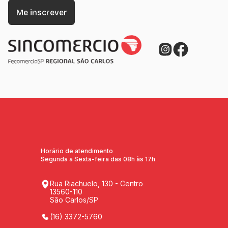
Horário de atendimento
Segunda a Sexta-feira das 08h às 17h
Rua Riachuelo, 130 - Centro
13560-110
São Carlos/SP
(16) 3372-5760