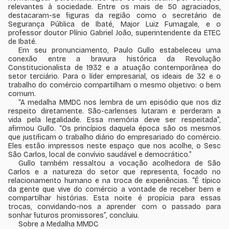
relevantes à sociedade. Entre os mais de 50 agraciados,
destacaram-se figuras da região como o secretário de
Segurança Pública de Ibaté, Major Luiz Fumagale, e o
professor doutor Plínio Gabriel João, superintendente da ETEC
de Ibaté.
Em seu pronunciamento, Paulo Gullo estabeleceu uma
conexão entre a bravura histórica da Revolução
Constitucionalista de 1932 e a atuação contemporânea do
setor terciário. Para o líder empresarial, os ideais de 32 e o
trabalho do comércio compartilham o mesmo objetivo: o bem
comum.
“A medalha MMDC nos lembra de um episódio que nos diz
respeito diretamente. São-carlenses lutaram e perderam a
vida pela legalidade. Essa memória deve ser respeitada”,
afirmou Gullo. “Os princípios daquela época são os mesmos
que justificam o trabalho diário do empresariado do comércio.
Eles estão impressos neste espaço que nos acolhe, o Sesc
São Carlos, local de convívio saudável e democrático.”
Gullo também ressaltou a vocação acolhedora de São
Carlos e a natureza do setor que representa, focado no
relacionamento humano e na troca de experiências. “É típico
da gente que vive do comércio a vontade de receber bem e
compartilhar histórias. Esta noite é propícia para essas
trocas, convidando-nos a aprender com o passado para
sonhar futuros promissores”, concluiu.
Sobre a Medalha MMDC