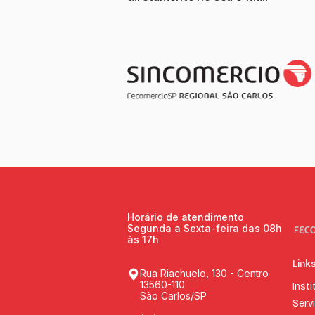
Horário de atendimento
Segunda a Sexta-feira das 08h
às 17h
Link
Rua Riachuelo, 130 - Centro
13560-110
Insti
São Carlos/SP
Serv