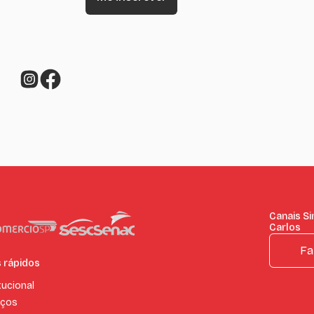
Canais S
Carlos
Fa
s rápidos
tucional
iços