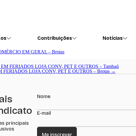
ços
Contribuições
Notícias
MÉRCIO EM GERAL – Brotas
EM FERIADOS LOJA CONV, PET E OUTROS – Tambaú
FERIADOS LOJA CONV, PET E OUTROS – Brotas
→
ais
Nome
indicato
E-mail
as principais
lusivos